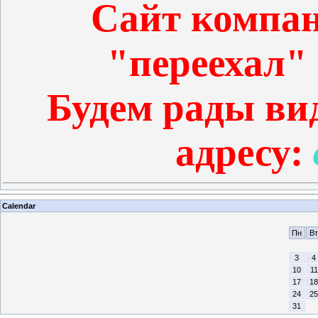
Сайт комп
"переехал" 
Будем рады ви
адресу:
Calendar
Пн
Вт
3
4
10
11
17
18
24
25
31